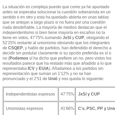
La situación es compleja puesto que como ya he apuntado
antes se esperaba solucionar la cuestión soberanista en un
sentido o en otro y esta ha quedado abierta en unas tablas
que se antojan a largo plazo si no fuera por una cuestión
nada desdeñable. La mayoría de medios destacan que el
independentismo si bien tiene mayoría en escaños no la
tiene en votos, 47'75% sumando
JxSí
y
CUP
, otorgando el
52'25% restante al unionismo obviando que los integrantes
de
CSQEP
, y hablo de partidos, han defendido el derecho a
decidir sin postular claramente si su opción preferida es sí o
no (
Podemos
sí ha dicho que prefiere un no, pero vistos los
resultados parece que ha restado más que añadido a lo que
representaba
ICV
y
EUiA
). Añadamos a los partidos sin
representación que suman un 1'12% y no se han
pronunciado y el 2'51 de
Unió
y nos queda lo siguiente:
Independentistas expresos
47'75%
JxSí y CUP
Unionistas expresos
41'66%
C's, PSC, PP y Uni