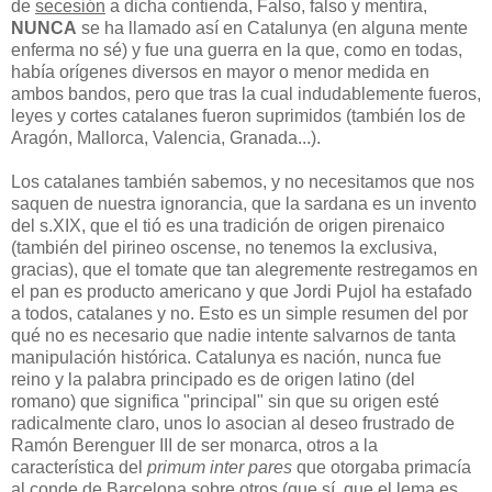
de
secesión
a dicha contienda, Falso, falso y mentira,
NUNCA
se ha llamado así en Catalunya (en alguna mente
enferma no sé) y fue una guerra en la que, como en todas,
había orígenes diversos en mayor o menor medida en
ambos bandos, pero que tras la cual indudablemente fueros,
leyes y cortes catalanes fueron suprimidos (también los de
Aragón, Mallorca, Valencia, Granada...).
Los catalanes también sabemos, y no necesitamos que nos
saquen de nuestra ignorancia, que la sardana es un invento
del s.XIX, que el tió es una tradición de origen pirenaico
(también del pirineo oscense, no tenemos la exclusiva,
gracias), que el tomate que tan alegremente restregamos en
el pan es producto americano y que Jordi Pujol ha estafado
a todos, catalanes y no. Esto es un simple resumen del por
qué no es necesario que nadie intente salvarnos de tanta
manipulación histórica. Catalunya es nación, nunca fue
reino y la palabra principado es de origen latino (del
romano) que significa "principal" sin que su origen esté
radicalmente claro, unos lo asocian al deseo frustrado de
Ramón Berenguer III de ser monarca, otros a la
característica del
primum inter pares
que otorgaba primacía
al conde de Barcelona sobre otros (que sí, que el lema es