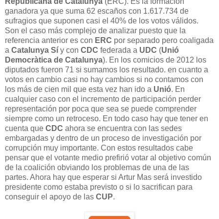
Republicana de Catalunya
(ERC). Es la formación
ganadora ya que suma 62 escaños con 1.617.734 de
sufragios que suponen casi el 40% de los votos válidos.
Son el caso más complejo de analizar puesto que la
referencia anterior es con
ERC
por separado pero coaligada
a
Catalunya Sí
y con
CDC
federada a
UDC
(
Unió
Democràtica de Catalunya
). En los comicios de 2012 los
diputados fueron 71 si sumamos los resultado. en cuanto a
votos en cambio casi no hay cambios si no contamos con
los más de cien mil que esta vez han ido a
Unió
. En
cualquier caso con el incremento de participación perder
representación por poca que sea se puede comprender
siempre como un retroceso. En todo caso hay que tener en
cuenta que
CDC
ahora se encuentra con las sedes
embargadas y dentro de un proceso de investigación por
corrupción muy importante. Con estos resultados cabe
pensar que el votante medio prefirió votar al objetivo común
de la coalición obviando los problemas de una de las
partes. Ahora hay que esperar si Artur Mas será investido
presidente como estaba previsto o si lo sacrifican para
conseguir el apoyo de las
CUP
.