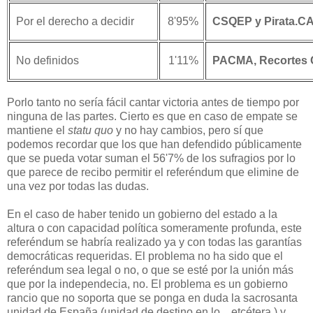
Por el derecho a decidir
8'95%
CSQEP y Pirata.C
No definidos
1'11%
PACMA, Recortes C
Porlo tanto no sería fácil cantar victoria antes de tiempo por
ninguna de las partes. Cierto es que en caso de empate se
mantiene el
statu quo
y no hay cambios, pero sí que
podemos recordar que los que han defendido públicamente
que se pueda votar suman el 56'7% de los sufragios por lo
que parece de recibo permitir el referéndum que elimine de
una vez por todas las dudas.
En el caso de haber tenido un gobierno del estado a la
altura o con capacidad política someramente profunda, este
referéndum se habría realizado ya y con todas las garantías
democráticas requeridas. El problema no ha sido que el
referéndum sea legal o no, o que se esté por la unión más
que por la independecia, no. El problema es un gobierno
rancio que no soporta que se ponga en duda la sacrosanta
unidad de España (unidad de destino en lo... etcétera.) y