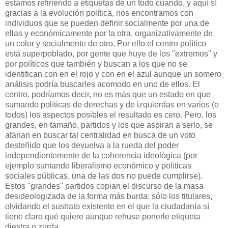
estamos refiriendo a
etiquetas de un to
do cuando
, y aquí s
í
gracias a la evolución política, nos encontr
amos
con
indi
viduos
que se pueden definir socialmente por una de
ellas y económicamente por la otra
, organizativamente de
un color y socialmente de otro. Por ello el centro político
está superpobla
do, por gente que huye de l
os "extremos" y
por políticos que también y buscan a los que no se
identifican con en el rojo y con en el azul
aunque un somero
análisis podría buscarles acomodo en uno de
ellos. El
centro, podríamos decir, no es más que un estado en que
sumando políticas de derechas y de izquierdas en varios (o
todos) los aspectos posibles el resultado es cero. Pero, los
grandes, en tamaño, partidos y los que aspiran a serlo, se
afanan en buscar tal centralidad en busca de un voto
desteñido que los devuelva a la rueda del poder
independientemente de la coherencia ideológica (por
ejemplo sumando liberalismo económico y políticas
sociales públicas, una de las dos no puede cumplirse).
Estos "grandes" partidos copian el discurso de la masa
desideologizada de la forma más burda: sólo los titulares,
olvidando el sustrato existente en el que la ciudadanía sí
tiene claro qué quiere aunque rehuse ponerle etiqueta
diestra o zurda.