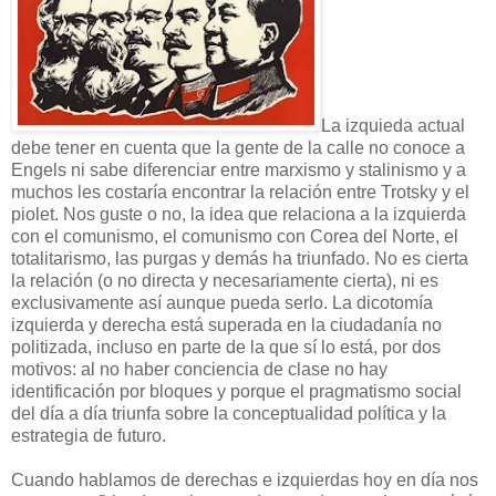
La izquie
da actual
de
be tener en cuent
a que la gente de la calle no conoce a
Engels ni sabe diferenciar entre marxismo y stalinismo y a
much
os les costaría encontrar la
relación entre Trotsky y el
piolet. Nos guste o no, la idea que relaciona a la izquierda
con el comunismo, el comunismo co
n Corea del Norte, el
totalitarismo, las purgas y dem
ás ha triunfado. No es cierta
la re
lación (
o no directa y necesar
iamente cierta), n
i es
exclusivamente así aunque pueda serlo. La di
cotomía
izquierda y derecha está superada en la ciudadanía no
politizada
, incluso en parte de la que sí lo está, por dos
motivos:
al no haber conciencia de clase no hay
identificación por bloques y porque el pragmatismo social
del día a día triunfa sobre la conceptualidad política y la
est
rategia de fu
turo.
Cuando hablamos de derechas e izqu
ier
das hoy en día
nos