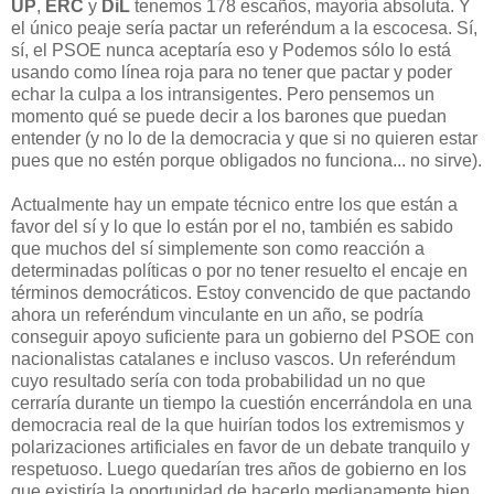
UP
,
ERC
y
DiL
tenemos 178 escaños, mayoría absoluta. Y
el único peaje sería pactar un referéndum a la escocesa. Sí,
sí, el PSOE nunca aceptaría eso y Podemos sólo lo está
usando como línea roja para no tener que pactar y poder
echar la culpa a los intransigentes. Pero pensemos un
momento qué se puede decir a los barones que puedan
entender (y no lo de la democracia y que si no quieren estar
pues que no estén porque obligados no funciona... no sirve).
Actualmente hay un empate técnico entre los que están a
favor del sí y lo que lo están por el no, también es sabido
que muchos del sí simplemente son como reacción a
determinadas políticas o por no tener resuelto el encaje en
términos democráticos. Estoy convencido de que pactando
ahora un referéndum vinculante en un año, se podría
conseguir apoyo suficiente para un gobierno del PSOE con
nacionalistas catalanes e incluso vascos. Un referéndum
cuyo resultado sería con toda probabilidad un no que
cerraría durante un tiempo la cuestión encerrándola en una
democracia real de la que huirían todos los extremismos y
polarizaciones artificiales en favor de un debate tranquilo y
respetuoso. Luego quedarían tres años de gobierno en los
que existiría la oportunidad de hacerlo medianamente bien