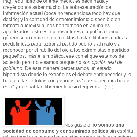
frágil equilibrio de
oriente medio
, es decir nada y
creyéndonos saber mucho
. La sobre
saturación de
información actual (poca no ten
denciosa todo hay que
decirlo) y la cantidad de entretenimiento
disponible en
formato audiovisual nos han tornado en animales
apolitizados, es
to es: no nos interesa la política como
género si no como consumo. Nos bastan titulares
e ideas
predefinidas para juzgar al partido bueno y al
malo
y a
reconocer por el rabillo del ojo a los extremistas o partidos
pequeños, más
el sim
pático, ese con el que estamos de
acuerdo pero no votamos porque
no son opción real de
gobierno
. De esta
mane
ra perpetuamos un estado
bipartidista donde lo extraño es el debate enrique
cedor y lo
habitual las tertulias con periodistas "que saben mucho de
esto" y q
ue ha
bla
n libremente y sin terg
iversar (sic).
Nos guste o no
so
mos una
sociedad de consumo y consumim
os política
sin espíritu