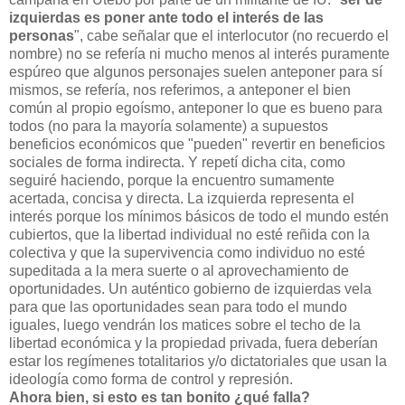
izquierdas es p
oner ante todo el interés de las
personas
"
, cabe señalar que el interlocutor (
no recuerdo el
nom
bre) no se refería ni mucho menos al interés puramente
espúreo que
algunos personajes suelen anteponer pa
ra sí
mismos, se refería, nos referimos, a anteponer el bien
común al propio egoí
smo, anteponer lo
que es b
ueno para
todos (no para la mayoría solamente)
a
supuestos
beneficios e
conómico
s
que "pueden
" revertir en
beneficio
s
sociales de forma indirecta. Y repetí dicha cita, como
seguiré haciendo, p
orque la enc
uentro sumam
ente
a
certada, conci
sa y dire
cta. La izquierd
a re
presenta
el
interés porque los
mínimos básicos de todo el mundo esté
n
cu
biert
os, qu
e la liberta
d indivi
dual no esté reñida con la
colectiva y que la
super
vi
vencia como individuo no esté
supedita
da a la mera suerte o a
l apr
ovec
hamiento de
oportunid
ades. Un auténtico gobierno de
izquierdas vela
para que las oportunida
des sean para todo el mundo
iguale
s, luego vendrán los matices sobre e
l techo de la
libertad económica y la propiedad privada, fuera deberían
estar los regíme
nes totalitarios y/o dictatoriale
s qu
e
usan la
ideología como forma de control y represión.
A
hora bi
en, si esto es tan bonito ¿qué falla?