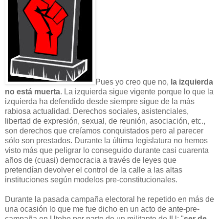
Pu
es yo creo que no
,
la izquierda
no está muerta
. La izquierda sigue vigente porque lo
que la
izquierda ha defendido desde siempre sigue de la más
rabiosa actualidad
. Derechos sociales, asistenciales,
libertad de expresión, sexual, de reunión, asociación, etc.
,
son derechos que creíamos conqui
stados pero al parece
r
sólo
son
prestados.
Durante
la
última l
egis
latura no
hemos
vis
to m
ás q
u
e peligrar lo cons
eguido durante casi cuarent
a
añ
os de (cuas
i) democracia a través de leyes qu
e
pretendía
n devolver el control de la calle a las altas
instituciones según modelos
pre-constitucion
ales.
Durante la pasa
da
ca
mpaña
electoral he repetido en más de
una
ocasión lo qu
e me fue dicho en un acto de
ante-pre-
campaña en Utebo por parte de un militante de IU: "
ser de