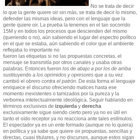
No se trata de decir
lo que la gente quiere oir sin más, se trata de decir lo mismo,
defender las mismas ideas, pero con el lenguaje que la
gente quiere oir. La prueba la tenemos en el tan socorrido
15M y en todos los procesos que descienden del mismo
(queriendo o no), aún sabiendo el lugar del espectro político
en el que se estaba, aún sabiendo el color que el ambiente
reflejaba lo importante no
fueron las etiquetas si no las propuestas concretas, el
mensaje se transmitía por otros canales y usaba otras
palabras. Entonces fueron
los de abajo a por los de arriba
sustituyendo a
los oprimidos y opresores
que a su vez
cambió el
obrero contra el patrón
. De esta forma el lenguaje
enriquece el discurso ofreciendo matices hasta ese
momento inexistentes o tamizados por la pureza y la
verborrea intelectualmente ideológica. Seguir hablando en
términos exclusivos de
izquierda
y
derecha
exclusivamente sigue siendo cierto pero ya no es útil en
tanto el oído receptor ya no reacciona ante tales estímulos.
El espectador ya es un ente formado (aunque no lo quiera)
en política y ya sabe que quiere oir propuestas, sencillas y
directas, cuasi titulares, y no discursos, aunque estos sigan