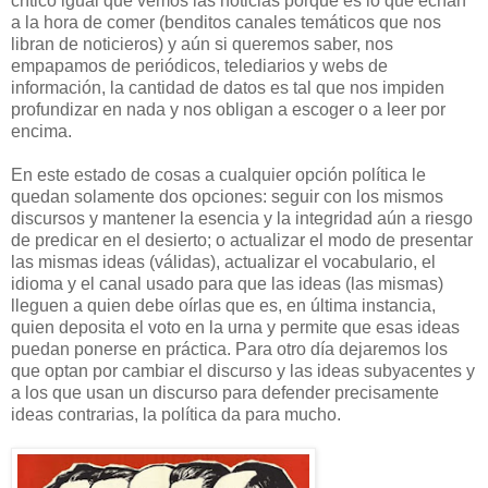
crítico igual que vemos
las noticias porque
es lo que echan
a la hora de comer (benditos canales temáticos que nos
libran de noti
ciero
s) y aún si queremos saber, nos
empapamos de periódicos
, telediarios y webs de
i
nformación, la cantidad de datos es tal que nos impiden
profundizar en
nada y nos obligan a escoger o a leer por
encima.
E
n este estado
de
co
sas a cualquier opción política le
quedan solamente
dos
opciones:
seguir c
on
los mismos
discursos
y manten
er la esenc
ia y la integridad aún a riesgo
de predicar en el desierto
; o actualizar el modo de presentar
las mismas ideas (válidas),
actualizar el vocabulario
, el
idioma y el canal usado para que las ideas (las mismas)
lleguen a qu
ien debe oírlas que es
, en última instancia,
quien deposita el voto en la urna y permite que esas ideas
puedan ponerse en práctica. Para otro día dejaremos l
os
que optan por cambiar el discurso y las ideas subyacentes y
a
los que us
an un discurso para defender precisamente
ideas contrarias, la política da para mucho.