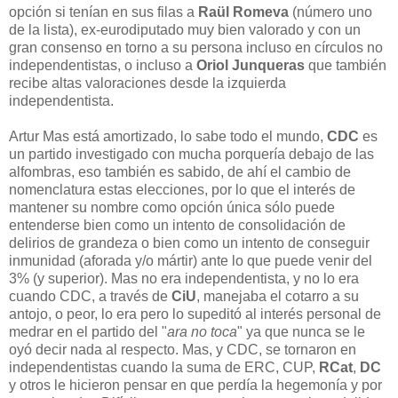
opción si tenían en sus filas a
Raül Romeva
(número uno
de la lista), ex-eurodiputado muy bien valorado y con un
gran consenso en torno a su persona incluso en círculos no
independentistas, o incluso a
Oriol Junqueras
que también
recibe altas valoraciones desde la izquierda
independentista.
Artur Mas está amortizado, lo sabe todo el mundo,
CDC
es
un partido investigado con mucha porquería debajo de las
alfombras, eso también es sabido, de ahí el cambio de
nomenclatura estas elecciones, por lo que el interés de
mantener su nombre como opción única sólo puede
entenderse bien como un intento de consolidación de
delirios de grandeza o bien como un intento de conseguir
inmunidad (aforada y/o mártir) ante lo que puede venir del
3% (y superior). Mas no era independentista, y no lo era
cuando CDC, a través de
CiU
, manejaba el cotarro a su
antojo, o peor, lo era pero lo supeditó al interés personal de
medrar en el partido del "
ara no toca
" ya que nunca se le
oyó decir nada al respecto. Mas, y CDC, se tornaron en
independentistas cuando la suma de ERC, CUP,
RCat
,
DC
y otros le hicieron pensar en que perdía la hegemonía y por