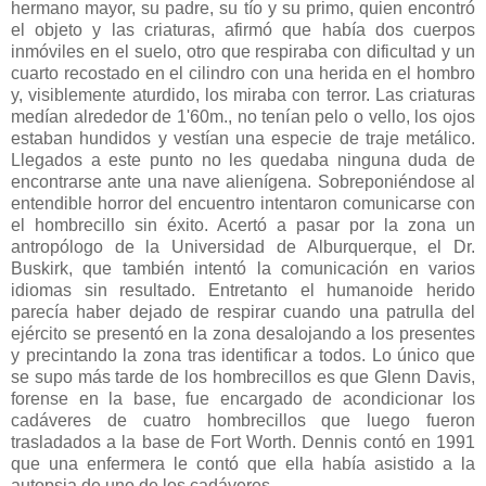
hermano mayor, su padre, su tío y su primo, quien encontró
el objeto y las criaturas, afirmó que había dos cuerpos
inmóviles en el suelo, otro que respiraba con dificultad y un
cuarto recostado en el cilindro con una herida en el hombro
y, visiblemente aturdido, los miraba con terror. Las criaturas
medían alrededor de 1'60m., no tenían pelo o vello, los ojos
estaban hundidos y vestían una especie de traje metálico.
Llegados a este punto no les quedaba ninguna duda de
encontrarse ante una nave alienígena. Sobreponiéndose al
entendible horror del encuentro intentaron comunicarse con
el hombrecillo sin éxito. Acertó a pasar por la zona un
antropólogo de la Universidad de Alburquerque, el Dr.
Buskirk, que también intentó la comunicación en varios
idiomas sin resultado. Entretanto el humanoide herido
parecía haber dejado de respirar cuando una patrulla del
ejército se presentó en la zona desalojando a los presentes
y precintando la zona tras identificar a todos. Lo único que
se supo más tarde de los hombrecillos es que Glenn Davis,
forense en la base, fue encargado de acondicionar los
cadáveres de cuatro hombrecillos que luego fueron
trasladados a la base de Fort Worth. Dennis contó en 1991
que una enfermera le contó que ella había asistido a la
autopsia de uno de los cadáveres.