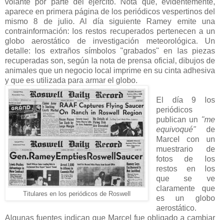
volante por parte del ejército. Nota que, evidentemente,
aparece en primera página de los periódicos vespertinos del
mismo 8 de julio. Al día siguiente Ramey emite una
contrainformación: los restos recuperados pertenecen a un
globo aerostático de investigación meteorológica. Un
detalle: los extraños símbolos "grabados" en las piezas
recuperadas son, según la nota de prensa oficial, dibujos de
animales que un negocio local imprime en su cinta adhesiva
y que es utilizada para armar el globo.
El día 9 los
periódicos
publican un
"me
equivoqué"
de
Marcel con un
muestrario de
fotos de los
restos en los
que se ve
claramente que
Titulares en los periódicos de Roswell
es un globo
aerostático.
Algunas fuentes indican que Marcel fue obligado a cambiar