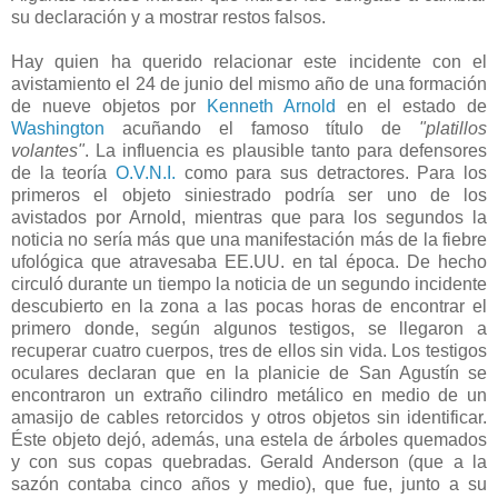
su declaración y a mostrar restos falsos.
Hay quien ha querido relacionar este incidente con el
avistamiento el 24 de junio del mismo año de una formación
de nueve objetos por
Kenneth Arnold
en el estado de
Washington
acuñando el famoso título de
"platillos
volantes"
. La influencia es plausible tanto para defensores
de la teoría
O.V.N.I.
como para sus detractores. Para los
primeros el objeto siniestrado podría ser uno de los
avistados por Arnold, mientras que para los segundos la
noticia no sería más que una manifestación más de la fiebre
ufológica que atravesaba EE.UU. en tal época. De hecho
circuló durante un tiempo la noticia de un segundo incidente
descubierto en la zona a las pocas horas de encontrar el
primero donde, según algunos testigos, se llegaron a
recuperar cuatro cuerpos, tres de ellos sin vida. Los testigos
oculares declaran que en la planicie de San Agustín se
encontraron un extraño cilindro metálico en medio de un
amasijo de cables retorcidos y otros objetos sin identificar.
Éste objeto dejó, además, una estela de árboles quemados
y con sus copas quebradas. Gerald Anderson (que a la
sazón contaba cinco años y medio), que fue, junto a su