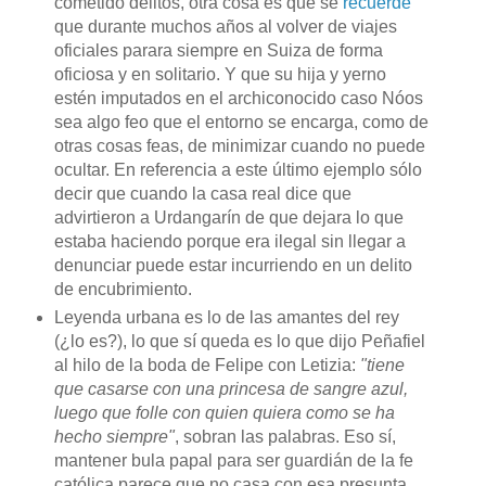
cometido delitos, otra cosa es que se
recuerde
que durante muchos años al volver de viajes
oficiales parara siempre en Suiza de forma
oficiosa y en solitario. Y que su hija y yerno
estén imputados en el archiconocido caso Nóos
sea algo feo que el entorno se encarga, como de
otras cosas feas, de minimizar cuando no puede
ocultar. En referencia a este último ejemplo sólo
decir que cuando la casa real dice que
advirtieron a Urdangarín de que dejara lo que
estaba haciendo porque era ilegal sin llegar a
denunciar puede estar incurriendo en un delito
de encubrimiento.
Leyenda urbana es lo de las amantes del rey
(¿lo es?), lo que sí queda es lo que dijo Peñafiel
al hilo de la boda de Felipe con Letizia:
"tiene
que casarse con una princesa de sangre azul,
luego que folle con quien quiera como se ha
hecho siempre"
, sobran las palabras. Eso sí,
mantener bula papal para ser guardián de la fe
católica parece que no casa con esa presunta