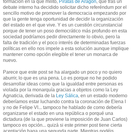
formación en la que milito,
Piratas de Aragón
, que tras un
debate interno ha decidido solicitar dicho referéndum por el
sencillo motivo de promover la democracia empezando por
que la gente tenga oportunidad de decidir la organización
del estado en el que vive. Y es un cuestión circunstancial
porque de tener un poso democrático más profundo en esta
sociedad podríamos pedir directamente lo obvio, pero la
falta de tradición y el poco interés de determinadas fuerzas
políticas en ello nos impele a esta solución aunque implique
mantener como opción elegible el tener un monarca de
nuevo.
Parece que este post se ha alargado un poco y no quiero
aburrir, lo que es una pena. Lo es porque no he podido
desarrollar ideas como que la igualdad entre personas es
violada por la monarquía gracias a objetos como la Ley
Agnaticia, derivada de la
Ley Sálica
, en un estado moderno
deberíamos estar luchando contra la coronación de Elena I
y no de Felipe VI... tampoco he hablado de como debería
organizarse el estado en una república o porqué una
dictadura (de la que proviene la imposición de Juan Carlos)
tampoco es opción... quizá si este primer post tiene cierta
aceptación haga una segunda parte. Mientras podéis